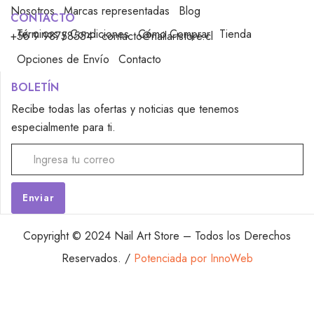
Nosotros
Marcas representadas
Blog
CONTACTO
Términos y Condiciones
Cómo Comprar
Tienda
+56 9 98758554
contacto@nailartstore.cl
Opciones de Envío
Contacto
BOLETÍN
Recibe todas las ofertas y noticias que tenemos
especialmente para ti.
Alternative:
Copyright © 2024 Nail Art Store – Todos los Derechos
Reservados. /
Potenciada por InnoWeb