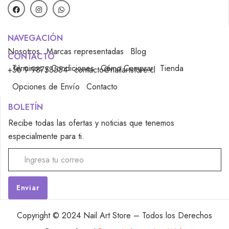
NAVEGACIÓN
Nosotros
Marcas representadas
Blog
CONTACTO
Términos y Condiciones
Cómo Comprar
Tienda
+56 9 98758554
contacto@nailartstore.cl
Opciones de Envío
Contacto
BOLETÍN
Recibe todas las ofertas y noticias que tenemos
especialmente para ti.
Alternative:
Copyright © 2024 Nail Art Store – Todos los Derechos