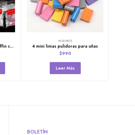
INSUMOS
Bolsa de 500 uñas postizas coffin cortas (clear-natural)
4 mini limas pulidoras para uñas
$
990
Leer Más
BOLETÍN