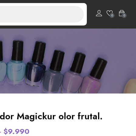
0
0
or Magickur olor frutal.
–
$
9.990