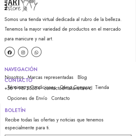
Somos una tienda virtual dedicada al rubro de la belleza.
Tenemos la mayor variedad de productos en el mercado
para manicure y nail art.
NAVEGACIÓN
Nosotros
Marcas representadas
Blog
CONTACTO
Términos y Condiciones
Cómo Comprar
Tienda
+56 9 98758554
contacto@nailartstore.cl
Opciones de Envío
Contacto
BOLETÍN
Recibe todas las ofertas y noticias que tenemos
especialmente para ti.