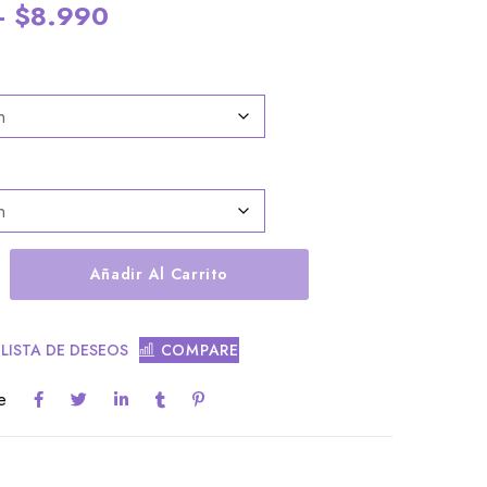
–
$
8.990
Añadir Al Carrito
 LISTA DE DESEOS
COMPARE
e