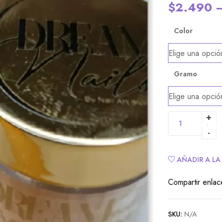
$
2.490
Color
Gramo
Alternative:
AÑADIR A LA
Compartir enlac
SKU:
N/A