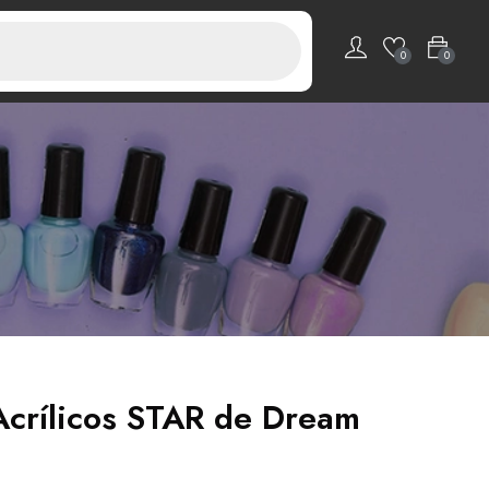
0
0
Acrílicos STAR de Dream