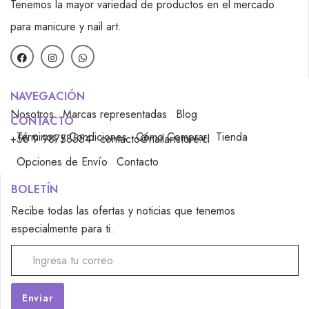
Tenemos la mayor variedad de productos en el mercado
para manicure y nail art.
NAVEGACIÓN
Nosotros
Marcas representadas
Blog
CONTACTO
Términos y Condiciones
Cómo Comprar
Tienda
+56 9 98758554
contacto@nailartstore.cl
Opciones de Envío
Contacto
BOLETÍN
Recibe todas las ofertas y noticias que tenemos
especialmente para ti.