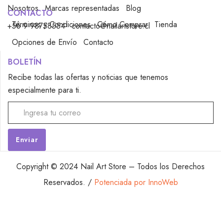
Nosotros
Marcas representadas
Blog
CONTACTO
Términos y Condiciones
Cómo Comprar
Tienda
+56 9 98758554
contacto@nailartstore.cl
Opciones de Envío
Contacto
BOLETÍN
Recibe todas las ofertas y noticias que tenemos
especialmente para ti.
Alternative:
Copyright © 2024 Nail Art Store – Todos los Derechos
Reservados. /
Potenciada por InnoWeb