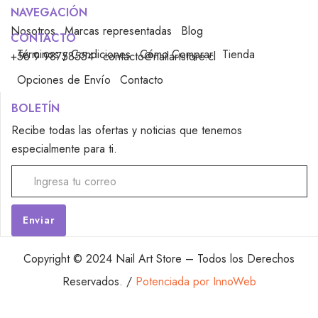
NAVEGACIÓN
Nosotros
Marcas representadas
Blog
CONTACTO
Términos y Condiciones
Cómo Comprar
Tienda
+56 9 98758554
contacto@nailartstore.cl
Opciones de Envío
Contacto
BOLETÍN
Recibe todas las ofertas y noticias que tenemos
especialmente para ti.
Alternative:
Copyright © 2024 Nail Art Store – Todos los Derechos
Reservados. /
Potenciada por InnoWeb