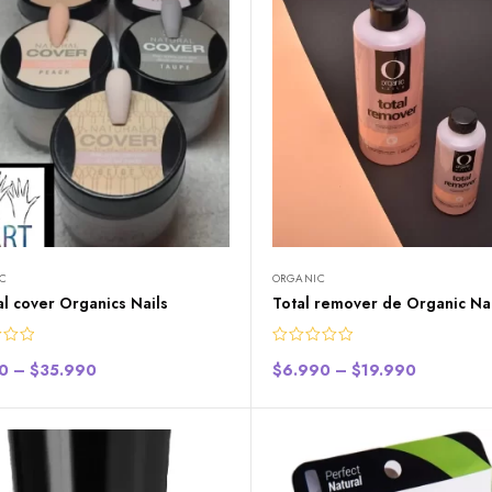
C
ORGANIC
l cover Organics Nails
Total remover de Organic Nai
0
–
$
35.990
$
6.990
–
$
19.990