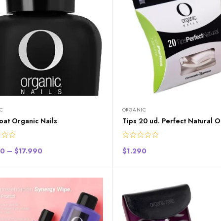
C
ORGANIC
oat Organic Nails
Tips 20 ud. Perfect Natural O
90
–
$
17.990
$
1.290