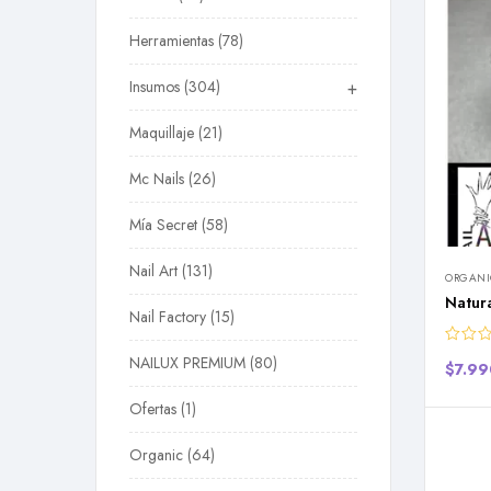
Herramientas
78
Insumos
304
+
Maquillaje
21
Mc Nails
26
Mía Secret
58
Nail Art
131
ORGANI
Natura
Nail Factory
15
NAILUX PREMIUM
80
$
7.99
Ofertas
1
Organic
64