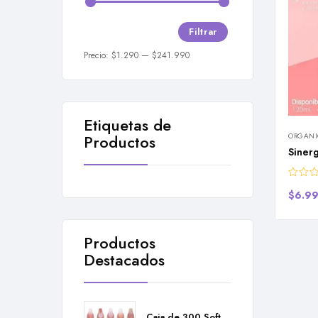
Filtrar
Precio:
$1.290
—
$241.990
Etiquetas de
ORGANI
Productos
Siner
$
6.9
Productos
Destacados
Caja de 300 Soft