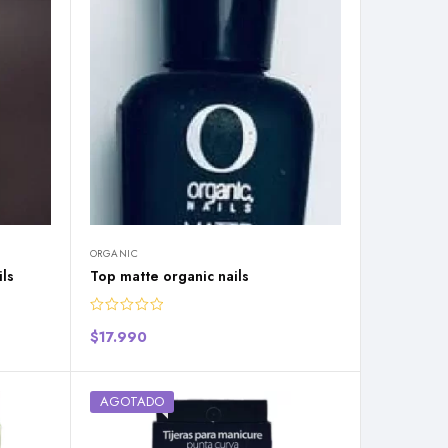
ORGANIC
ls
Top matte organic nails
$
17.990
AGOTADO