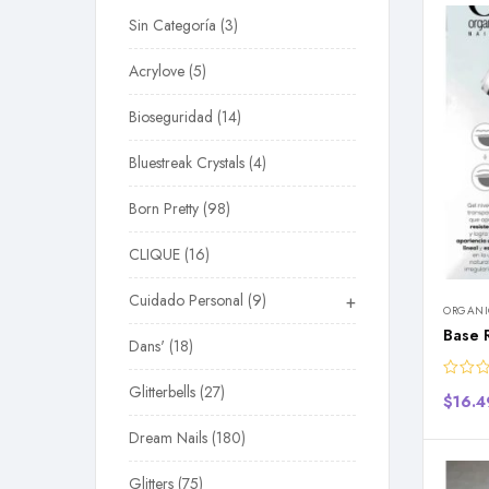
Sin Categoría
3
Acrylove
5
Bioseguridad
14
Bluestreak Crystals
4
Born Pretty
98
CLIQUE
16
Cuidado Personal
9
+
ORGANI
Base 
Dans'
18
Glitterbells
27
$
16.
Dream Nails
180
Glitters
75