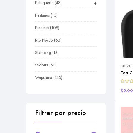
Peluquería
48
+
Pestañas
16
Pinceles
108
RG NAILS
63
Stamping
13
Stickers
50
ORGANI
Top C
Wapizima
135
$
9.9
Filtrar por precio