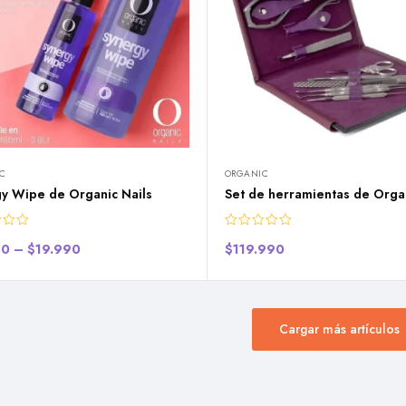
C
ORGANIC
gy Wipe de Organic Nails
Set de herramientas de Organ
90
–
$
19.990
$
119.990
Cargar más artículos