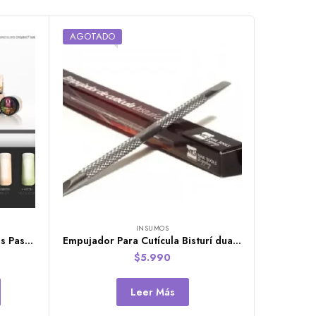
AGOTADO
INSUMOS
Colección de 8 Polvos Acrílicos Pastelcolors de Organic Nails
Empujador Para Cutícula Bisturí dual de Organic Nails
$
5.990
Leer Más