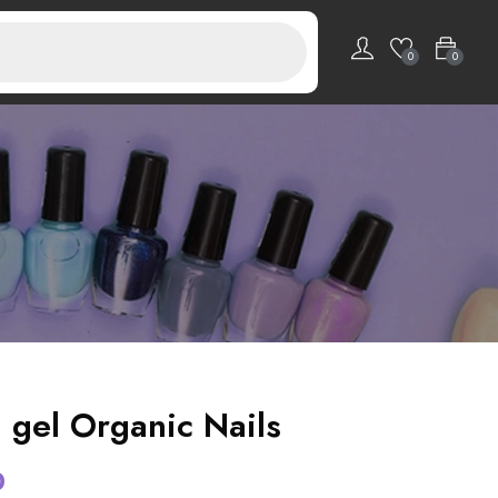
0
0
h gel Organic Nails
0