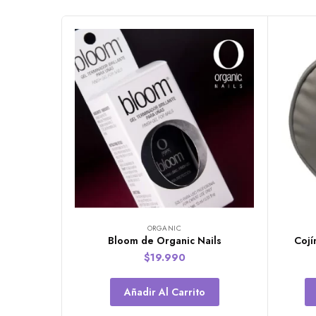
ORGANIC
Bloom de Organic Nails
Cojí
$
19.990
Añadir Al Carrito