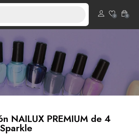
0
0
ión NAILUX PREMIUM de 4
 Sparkle