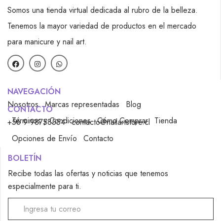
Somos una tienda virtual dedicada al rubro de la belleza.
Tenemos la mayor variedad de productos en el mercado
para manicure y nail art.
NAVEGACIÓN
Nosotros
Marcas representadas
Blog
CONTACTO
Términos y Condiciones
Cómo Comprar
Tienda
+56 9 98758554
contacto@nailartstore.cl
Opciones de Envío
Contacto
BOLETÍN
Recibe todas las ofertas y noticias que tenemos
especialmente para ti.