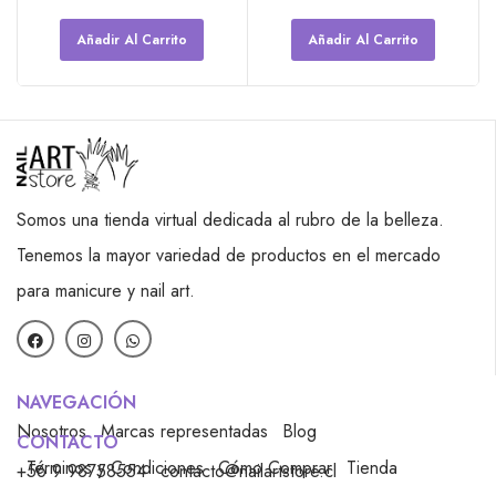
Añadir Al Carrito
Añadir Al Carrito
Somos una tienda virtual dedicada al rubro de la belleza.
Tenemos la mayor variedad de productos en el mercado
para manicure y nail art.
NAVEGACIÓN
Nosotros
Marcas representadas
Blog
CONTACTO
Términos y Condiciones
Cómo Comprar
Tienda
+56 9 98758554
contacto@nailartstore.cl