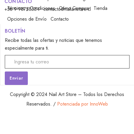
CONTACTO
Términos y Condiciones
Cómo Comprar
Tienda
+56 9 98758554
contacto@nailartstore.cl
Opciones de Envío
Contacto
BOLETÍN
Recibe todas las ofertas y noticias que tenemos
especialmente para ti.
Alternative:
Copyright © 2024 Nail Art Store – Todos los Derechos
Reservados. /
Potenciada por InnoWeb