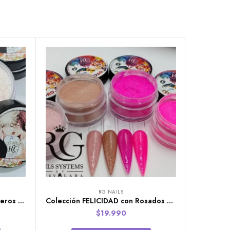
RG NAILS
Colección COUPLE de 4 polímeros RG NAILS
Colección FELICIDAD con Rosados de 4 polímeros RG Nails
$
19.990