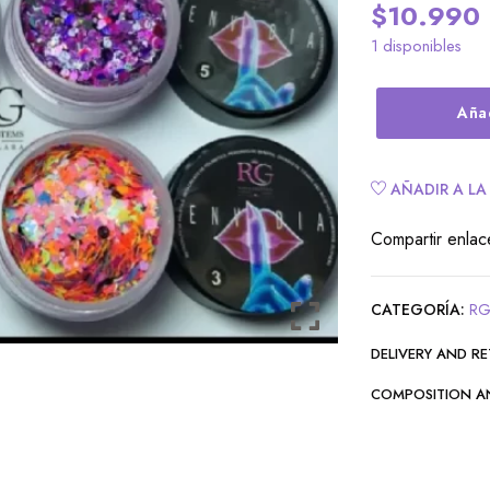
$
10.990
1 disponibles
Añad
AÑADIR A LA
Compartir enlac
CATEGORÍA:
RG
DELIVERY AND R
COMPOSITION A