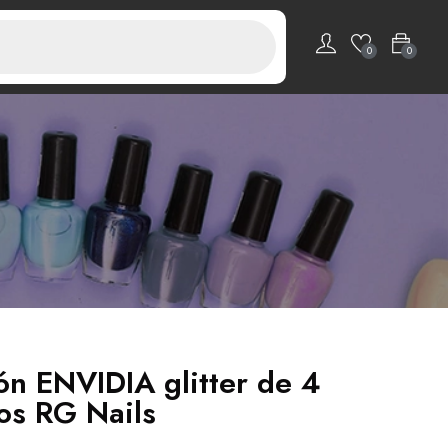
0
0
ón ENVIDIA glitter de 4
os RG Nails