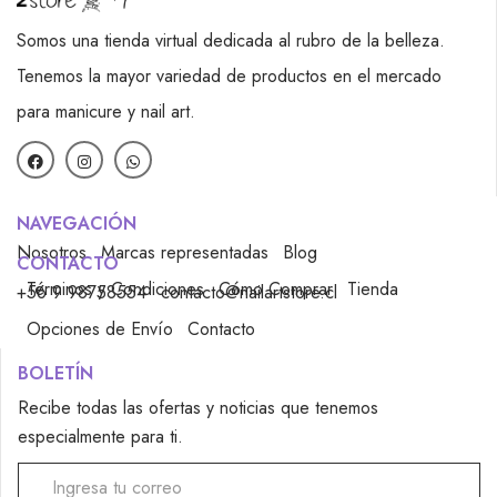
Somos una tienda virtual dedicada al rubro de la belleza.
Tenemos la mayor variedad de productos en el mercado
para manicure y nail art.
NAVEGACIÓN
Nosotros
Marcas representadas
Blog
CONTACTO
Términos y Condiciones
Cómo Comprar
Tienda
+56 9 98758554
contacto@nailartstore.cl
Opciones de Envío
Contacto
BOLETÍN
Recibe todas las ofertas y noticias que tenemos
especialmente para ti.