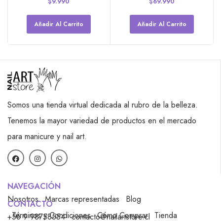
$
9.990
$
69.990
Añadir Al Carrito
Añadir Al Carrito
Somos una tienda virtual dedicada al rubro de la belleza.
Tenemos la mayor variedad de productos en el mercado
para manicure y nail art.
NAVEGACIÓN
Nosotros
Marcas representadas
Blog
CONTACTO
Términos y Condiciones
Cómo Comprar
Tienda
+56 9 98758554
contacto@nailartstore.cl