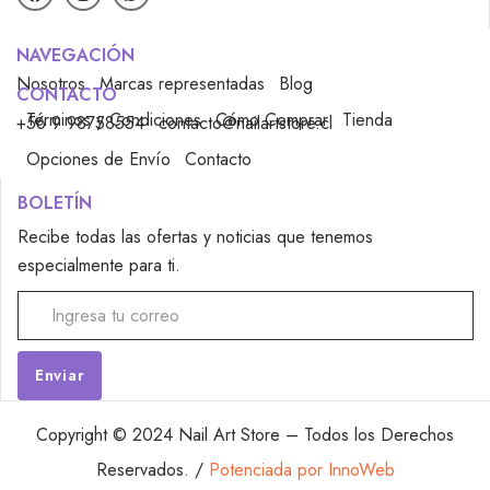
NAVEGACIÓN
Nosotros
Marcas representadas
Blog
CONTACTO
Términos y Condiciones
Cómo Comprar
Tienda
+56 9 98758554
contacto@nailartstore.cl
Opciones de Envío
Contacto
BOLETÍN
Recibe todas las ofertas y noticias que tenemos
especialmente para ti.
Alternative:
Copyright © 2024 Nail Art Store – Todos los Derechos
Reservados. /
Potenciada por InnoWeb