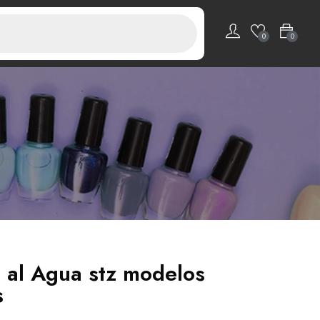
0
0
s al Agua stz modelos
s