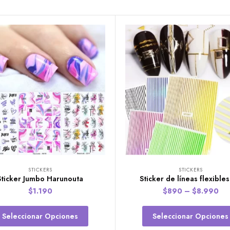
STICKERS
STICKERS
Sticker Jumbo Harunouta
Sticker de líneas flexibles
$
1.190
$
890
–
$
8.990
Seleccionar Opciones
Seleccionar Opciones