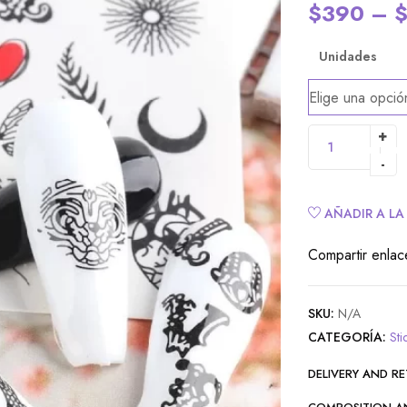
$
390
–
Unidades
Alternative:
AÑADIR A LA
Compartir enlac
SKU:
N/A
CATEGORÍA:
Sti
DELIVERY AND R