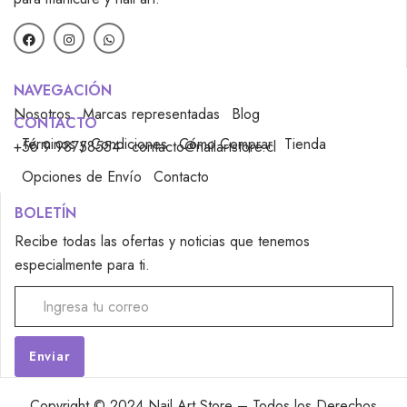
NAVEGACIÓN
Nosotros
Marcas representadas
Blog
CONTACTO
Términos y Condiciones
Cómo Comprar
Tienda
+56 9 98758554
contacto@nailartstore.cl
Opciones de Envío
Contacto
BOLETÍN
Recibe todas las ofertas y noticias que tenemos
especialmente para ti.
Alternative:
Copyright © 2024 Nail Art Store – Todos los Derechos