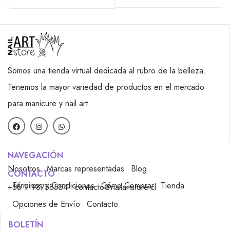
Somos una tienda virtual dedicada al rubro de la belleza.
Tenemos la mayor variedad de productos en el mercado
para manicure y nail art.
NAVEGACIÓN
Nosotros
Marcas representadas
Blog
CONTACTO
Términos y Condiciones
Cómo Comprar
Tienda
+56 9 98758554
contacto@nailartstore.cl
Opciones de Envío
Contacto
BOLETÍN