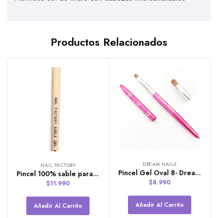
Productos Relacionados
DREAM NAILS
NAIL FACTORY
Pincel Gel Oval 8- Dream Nails
Pincel 100% sable para gel Nail Factory
$
8.990
$
11.990
Añadir Al Carrito
Añadir Al Carrito