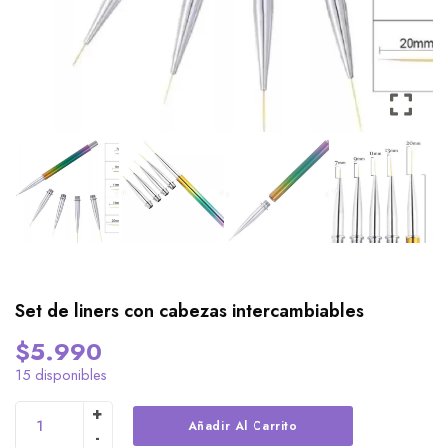
Set de liners con cabezas intercambiables
$
5.990
15 disponibles
Alternative:
Añadir Al Carrito