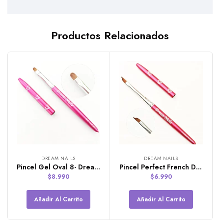
Productos Relacionados
DREAM NAILS
DREAM NAILS
Pincel Gel Oval 8- Dream Nails
Pincel Perfect French Dream Nails
$
8.990
$
6.990
Añadir Al Carrito
Añadir Al Carrito