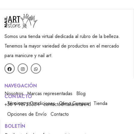
Somos una tienda virtual dedicada al rubro de la belleza.
Tenemos la mayor variedad de productos en el mercado
para manicure y nail art.
NAVEGACIÓN
Nosotros
Marcas representadas
Blog
CONTACTO
Términos y Condiciones
Cómo Comprar
Tienda
+56 9 98758554
contacto@nailartstore.cl
Opciones de Envío
Contacto
BOLETÍN