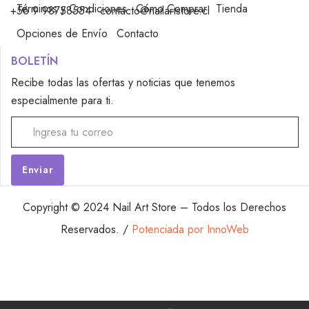
Términos y Condiciones
Cómo Comprar
Tienda
+56 9 98758554
contacto@nailartstore.cl
Opciones de Envío
Contacto
BOLETÍN
Recibe todas las ofertas y noticias que tenemos
especialmente para ti.
Alternative:
Copyright © 2024 Nail Art Store – Todos los Derechos
Reservados. /
Potenciada por InnoWeb