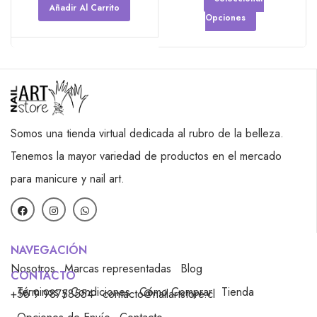
Añadir Al Carrito
Opciones
Somos una tienda virtual dedicada al rubro de la belleza.
Tenemos la mayor variedad de productos en el mercado
para manicure y nail art.
NAVEGACIÓN
Nosotros
Marcas representadas
Blog
CONTACTO
Términos y Condiciones
Cómo Comprar
Tienda
+56 9 98758554
contacto@nailartstore.cl