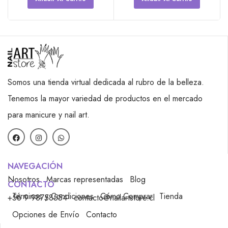
Somos una tienda virtual dedicada al rubro de la belleza.
Tenemos la mayor variedad de productos en el mercado
para manicure y nail art.
NAVEGACIÓN
Nosotros
Marcas representadas
Blog
CONTACTO
Términos y Condiciones
Cómo Comprar
Tienda
+56 9 98758554
contacto@nailartstore.cl
Opciones de Envío
Contacto