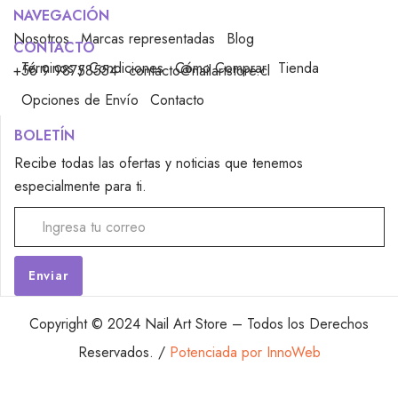
NAVEGACIÓN
Nosotros
Marcas representadas
Blog
CONTACTO
Términos y Condiciones
Cómo Comprar
Tienda
+56 9 98758554
contacto@nailartstore.cl
Opciones de Envío
Contacto
BOLETÍN
Recibe todas las ofertas y noticias que tenemos
especialmente para ti.
Alternative:
Copyright © 2024 Nail Art Store – Todos los Derechos
Reservados. /
Potenciada por InnoWeb