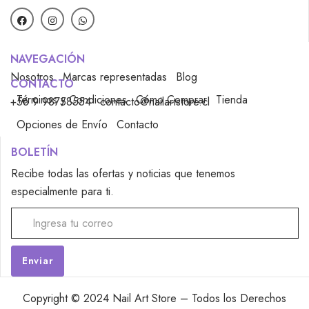
NAVEGACIÓN
Nosotros
Marcas representadas
Blog
CONTACTO
Términos y Condiciones
Cómo Comprar
Tienda
+56 9 98758554
contacto@nailartstore.cl
Opciones de Envío
Contacto
BOLETÍN
Recibe todas las ofertas y noticias que tenemos
especialmente para ti.
Alternative:
Copyright © 2024 Nail Art Store – Todos los Derechos