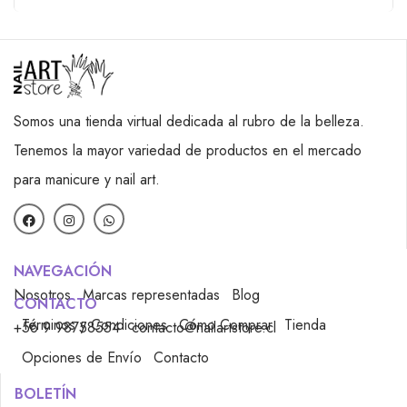
Somos una tienda virtual dedicada al rubro de la belleza.
Tenemos la mayor variedad de productos en el mercado
para manicure y nail art.
NAVEGACIÓN
Nosotros
Marcas representadas
Blog
CONTACTO
Términos y Condiciones
Cómo Comprar
Tienda
+56 9 98758554
contacto@nailartstore.cl
Opciones de Envío
Contacto
BOLETÍN