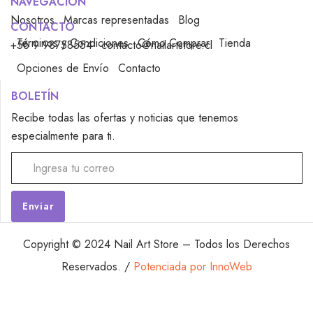
NAVEGACIÓN
Nosotros
Marcas representadas
Blog
CONTACTO
Términos y Condiciones
Cómo Comprar
Tienda
+56 9 98758554
contacto@nailartstore.cl
Opciones de Envío
Contacto
BOLETÍN
Recibe todas las ofertas y noticias que tenemos
especialmente para ti.
Alternative:
Copyright © 2024 Nail Art Store – Todos los Derechos
Reservados. /
Potenciada por InnoWeb