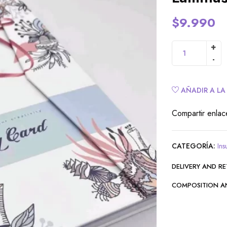
$
9.990
AÑADIR A LA
Compartir enlac
CATEGORÍA:
In
DELIVERY AND R
COMPOSITION A