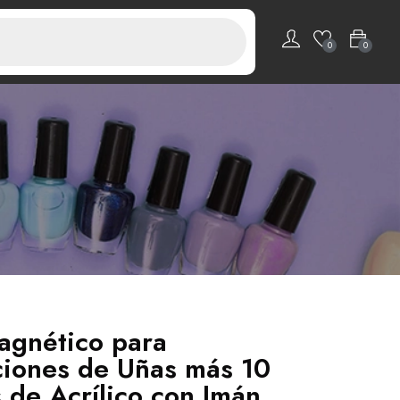
0
0
agnético para
iones de Uñas más 10
 de Acrílico con Imán