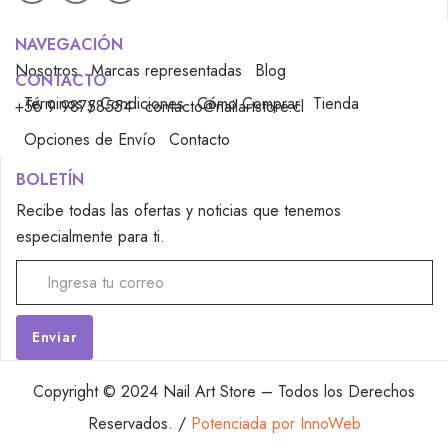
NAVEGACIÓN
Nosotros
Marcas representadas
Blog
CONTACTO
Términos y Condiciones
Cómo Comprar
Tienda
+56 9 98758554
contacto@nailartstore.cl
Opciones de Envío
Contacto
BOLETÍN
Recibe todas las ofertas y noticias que tenemos
especialmente para ti.
Alternative:
Copyright © 2024 Nail Art Store – Todos los Derechos
Reservados. /
Potenciada por InnoWeb