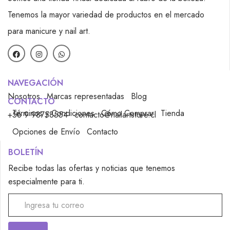
Tenemos la mayor variedad de productos en el mercado
para manicure y nail art.
NAVEGACIÓN
Nosotros
Marcas representadas
Blog
CONTACTO
Términos y Condiciones
Cómo Comprar
Tienda
+56 9 98758554
contacto@nailartstore.cl
Opciones de Envío
Contacto
BOLETÍN
Recibe todas las ofertas y noticias que tenemos
especialmente para ti.