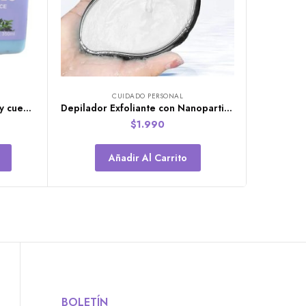
CUIDADO PERSONAL
Crema Exfoliante para manos y cuerpo de 350gr
Depilador Exfoliante con Nanoparticulas de Vidrio
$
1.990
Añadir Al Carrito
BOLETÍN