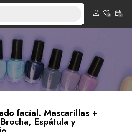
0
0
ado facial. Mascarillas +
 Brocha, Espátula y
io