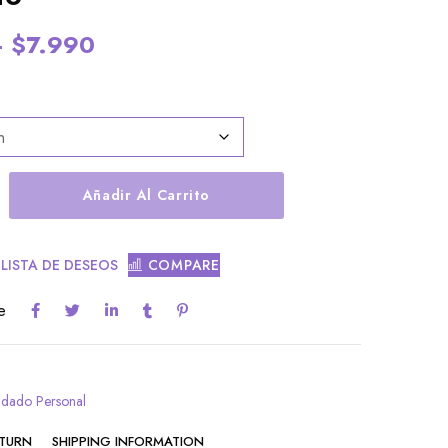
–
$
7.990
Añadir Al Carrito
 LISTA DE DESEOS
COMPARE
e
idado Personal
ETURN
SHIPPING INFORMATION