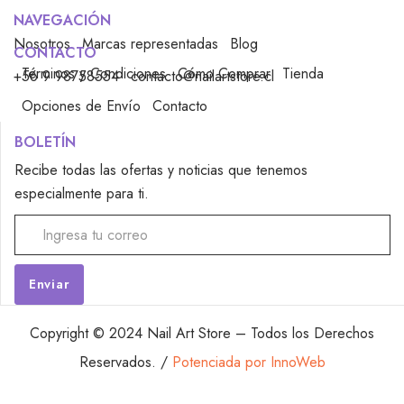
NAVEGACIÓN
Nosotros
Marcas representadas
Blog
CONTACTO
Términos y Condiciones
Cómo Comprar
Tienda
+56 9 98758554
contacto@nailartstore.cl
Opciones de Envío
Contacto
BOLETÍN
Recibe todas las ofertas y noticias que tenemos
especialmente para ti.
Alternative:
Copyright © 2024 Nail Art Store – Todos los Derechos
Reservados. /
Potenciada por InnoWeb