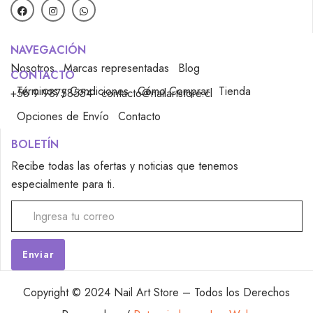
NAVEGACIÓN
Nosotros
Marcas representadas
Blog
CONTACTO
Términos y Condiciones
Cómo Comprar
Tienda
+56 9 98758554
contacto@nailartstore.cl
Opciones de Envío
Contacto
BOLETÍN
Recibe todas las ofertas y noticias que tenemos
especialmente para ti.
Alternative:
Copyright © 2024 Nail Art Store – Todos los Derechos