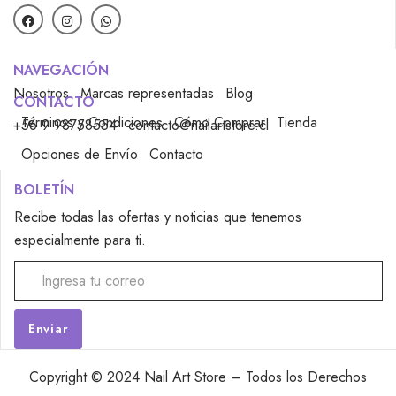
NAVEGACIÓN
Nosotros
Marcas representadas
Blog
CONTACTO
Términos y Condiciones
Cómo Comprar
Tienda
+56 9 98758554
contacto@nailartstore.cl
Opciones de Envío
Contacto
BOLETÍN
Recibe todas las ofertas y noticias que tenemos
especialmente para ti.
Alternative:
Copyright © 2024 Nail Art Store – Todos los Derechos