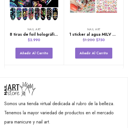
NAIL ART
NAIL ART
8 tiras de foil holográfico 4cm x 20cm
1 sticker al agua MILV ART. (Solo para base blanca)
$
1.200
$
2.990
$
750
Añadir Al Carrito
Añadir Al Carrito
Somos una tienda virtual dedicada al rubro de la belleza.
Tenemos la mayor variedad de productos en el mercado
para manicure y nail art.