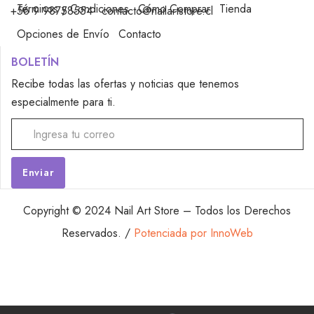
Términos y Condiciones
Cómo Comprar
Tienda
+56 9 98758554
contacto@nailartstore.cl
Opciones de Envío
Contacto
BOLETÍN
Recibe todas las ofertas y noticias que tenemos
especialmente para ti.
Alternative:
Copyright © 2024 Nail Art Store – Todos los Derechos
Reservados. /
Potenciada por InnoWeb