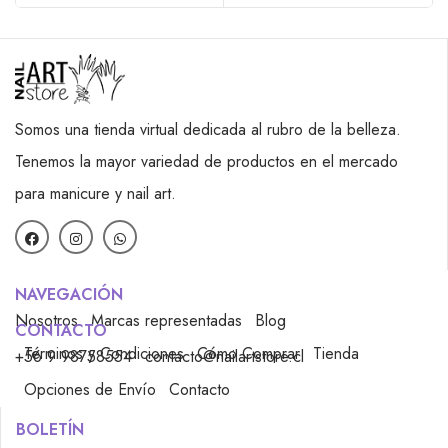
Somos una tienda virtual dedicada al rubro de la belleza.
Tenemos la mayor variedad de productos en el mercado
para manicure y nail art.
NAVEGACIÓN
Nosotros
Marcas representadas
Blog
CONTACTO
Términos y Condiciones
Cómo Comprar
Tienda
+56 9 98758554
contacto@nailartstore.cl
Opciones de Envío
Contacto
BOLETÍN