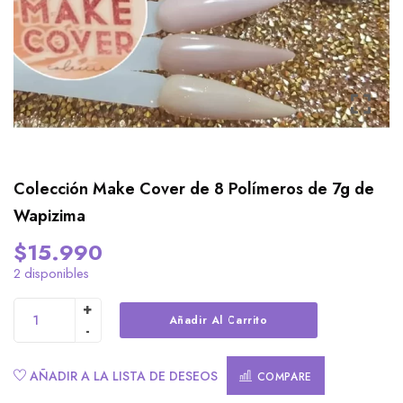
Colección Make Cover de 8 Polímeros de 7g de
Wapizima
$
15.990
2 disponibles
Alternative:
Añadir Al Carrito
AÑADIR A LA LISTA DE DESEOS
COMPARE