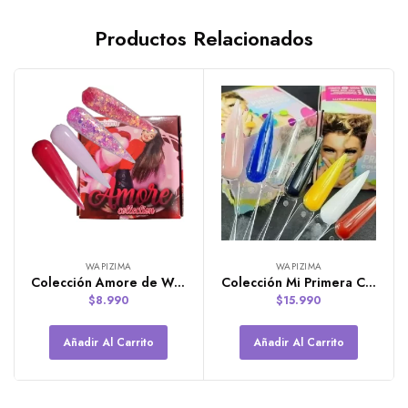
Productos Relacionados
WAPIZIMA
WAPIZIMA
Colección Amore de Wapizima de 4 Polímeros de 7g
Colección Mi Primera Colección de 8 Polímeros de 7g de Wapizima
$
8.990
$
15.990
Añadir Al Carrito
Añadir Al Carrito