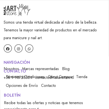
Somos una tienda virtual dedicada al rubro de la belleza.
Tenemos la mayor variedad de productos en el mercado
para manicure y nail art.
NAVEGACIÓN
Nosotros
Marcas representadas
Blog
CONTACTO
Términos y Condiciones
Cómo Comprar
Tienda
+56 9 98758554
contacto@nailartstore.cl
Opciones de Envío
Contacto
BOLETÍN
Recibe todas las ofertas y noticias que tenemos