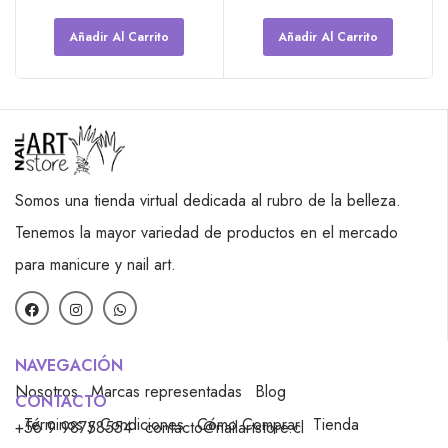
Añadir Al Carrito
Añadir Al Carrito
Somos una tienda virtual dedicada al rubro de la belleza.
Tenemos la mayor variedad de productos en el mercado
para manicure y nail art.
NAVEGACIÓN
Nosotros
Marcas representadas
Blog
CONTACTO
Términos y Condiciones
Cómo Comprar
Tienda
+56 9 98758554
contacto@nailartstore.cl