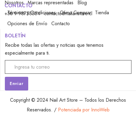
Nosotros
Marcas representadas
Blog
CONTACTO
Términos y Condiciones
Cómo Comprar
Tienda
+56 9 98758554
contacto@nailartstore.cl
Opciones de Envío
Contacto
BOLETÍN
Recibe todas las ofertas y noticias que tenemos
especialmente para ti.
Alternative:
Copyright © 2024 Nail Art Store – Todos los Derechos
Reservados. /
Potenciada por InnoWeb